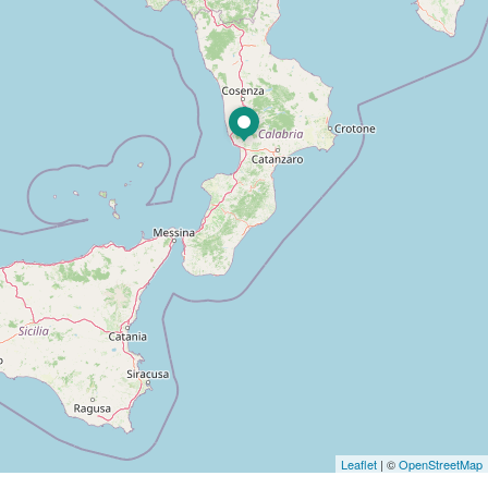
Leaflet
| ©
OpenStreetMap