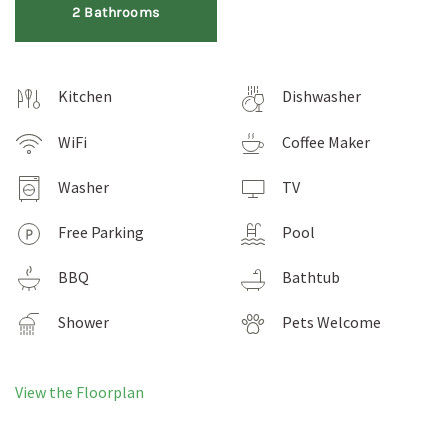
2 Bathrooms
Kitchen
Dishwasher
WiFi
Coffee Maker
Washer
TV
Free Parking
Pool
BBQ
Bathtub
Shower
Pets Welcome
View the Floorplan