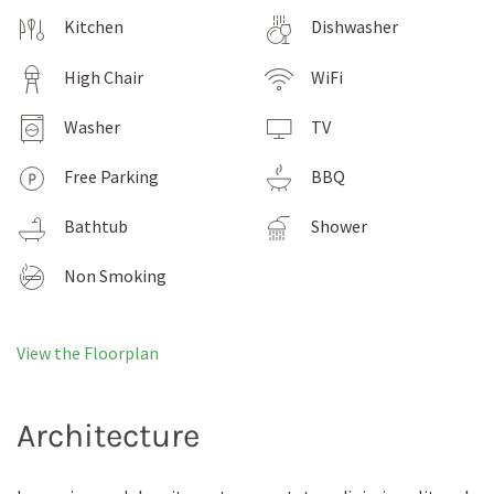
Kitchen
Dishwasher
High Chair
WiFi
Washer
TV
Free Parking
BBQ
Bathtub
Shower
Non Smoking
View the Floorplan
Architecture