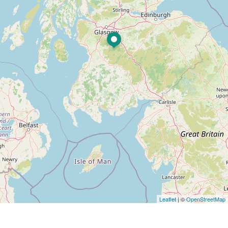
Leaflet
| ©
OpenStreetMap